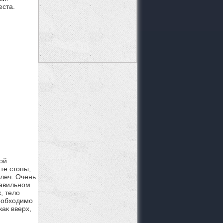
еста.
ой
те стопы,
плеч. Очень
равильном
, тело
еобходимо
как вверх,