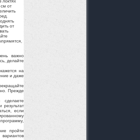
в локтях
 см от
величить
ред.
поднять
дить от
вать
айте
выпрямятся,
чень важно
сь, делайте
скажется на
ение и даже
прекращайте
жно. Прежде
ы сделаете
и результат
ться, если
ированному
 программу,
ние пройти
з вариантов