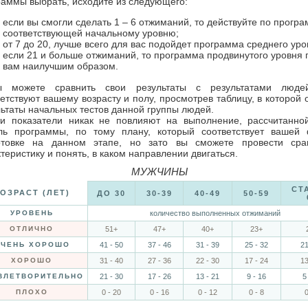
раммы выбрать, исходите из следующего:
если вы смогли сделать 1 – 6 отжиманий, то действуйте по прогр
соответствующей начальному уровню;
от 7 до 20, лучше всего для вас подойдет программа среднего уро
если 21 и больше отжиманий, то программа продвинутого уровня 
вам наилучшим образом.
ы можете сравнить свои результаты с результатами люде
етствуют вашему возрасту и полу, просмотрев таблицу, в которой
льтаты начальных тестов данной группы людей.
и показатели никак не повлияют на выполнение, рассчитанно
ль программы, по тому плану, который соответствует вашей 
отовке на данном этапе, но зато вы сможете провести сра
теристику и понять, в каком направлении двигаться.
МУЖЧИНЫ
СТ
ОЗРАСТ (ЛЕТ)
ДО 30
30-39
40-49
50-59
УРОВЕНЬ
количество выполненных отжиманий
ОТЛИЧНО
51+
47+
40+
23+
ЧЕНЬ ХОРОШО
41 - 50
37 - 46
31 - 39
25 - 32
21
ХОРОШО
31 - 40
27 - 36
22 - 30
17 - 24
13
ВЛЕТВОРИТЕЛЬНО
21 - 30
17 - 26
13 - 21
9 - 16
5
ПЛОХО
0 - 20
0 - 16
0 - 12
0 - 8
0