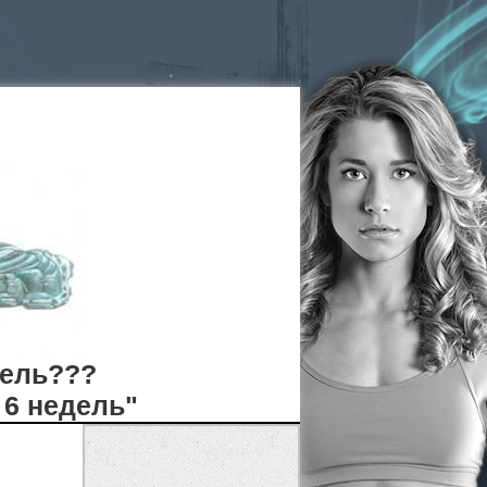
дель???
 6 недель"