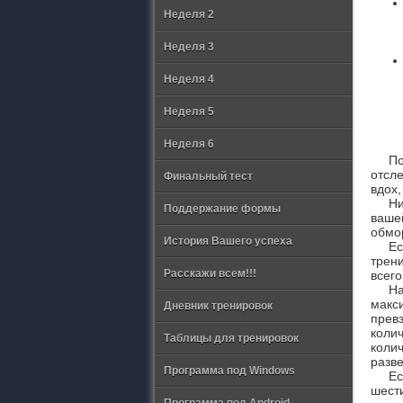
Неделя 2
Неделя 3
Неделя 4
Неделя 5
Неделя 6
П
отсл
Финальный тест
вдох,
Ни
Поддержание формы
ваше
обмо
История Вашего успеха
Ес
трен
Расскажи всем!!!
всего
Н
макс
Дневник тренировок
прев
коли
Таблицы для тренировок
коли
разве
Программа под Windows
Е
шест