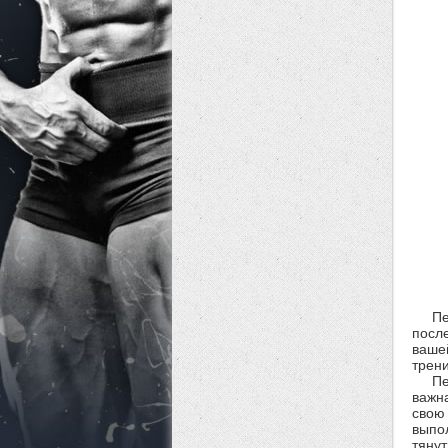
Пе
посл
ваше
трени
Пе
важна
свою
выпо
тянут