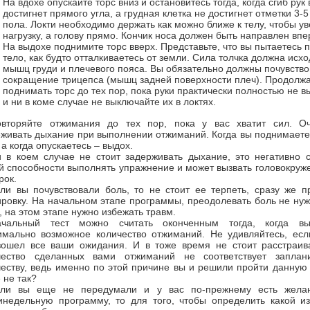
На вдохе опускайте торс вниз и остановитесь тогда, когда сгиб рук 
достигнет прямого угла, а грудная клетка не достигнет отметки 3-5
пола. Локти необходимо держать как можно ближе к телу, чтобы у
нагрузку, а голову прямо. Кончик носа должен быть направлен впе
На выдохе поднимите торс вверх. Представьте, что вы пытаетесь 
тело, как будто отталкиваетесь от земли. Сила толчка должна исхо
мышц груди и плечевого пояса. Вы обязательно должны почувство
сокращение трицепса (мышц задней поверхности плеч). Продолж
поднимать торс до тех пор, пока руки практически полностью не 
и ни в коме случае не выключайте их в локтях.
овторяйте отжимания до тех пор, пока у вас хватит сил. О
еживать дыхание при выполнении отжиманий. Когда вы поднимаете
 а когда опускаетесь – выдох.
 в коем случае не стоит задерживать дыхание, это негативно 
й способности выполнять упражнение и может вызвать головокруж
рок.
ли вы почувствовали боль, то не стоит ее терпеть, сразу же 
ировку. На начальном этапе программы, преодолевать боль не ну
, на этом этапе нужно избежать травм.
ачальный тест можно считать оконченным тогда, когда в
имально возможное количество отжиманий. Не удивляйтесь, есл
зошел все ваши ожидания. И в тоже время не стоит расстраива
чество сделанных вами отжиманий не соответствует заплан
честву, ведь именно по этой причине вы и решили пройти данную
 не так?
сли вы еще не передумали и у вас по-прежнему есть жела
инедельную программу, то для того, чтобы определить какой и