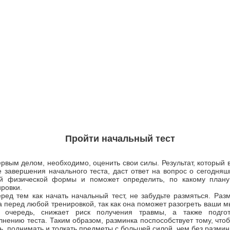
Пройти начальный тест
рвым делом, необходимо, оценить свои силы. Результат, который 
е завершения начального теста, даст ответ на вопрос о сегодня
й физической формы и поможет определить, по какому плану
ровки.
ред тем как начать начальный тест, не забудьте размяться. Раз
 перед любой тренировкой, так как она поможет разогреть ваши м
 очередь, снижает риск получения травмы, а также подго
лнению теста. Таким образом, разминка поспособствует тому, что
ь, поднимать и толкать предметы с большей силой, чем без размин