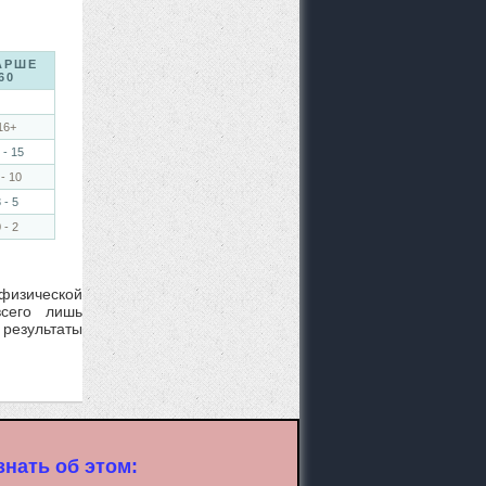
АРШЕ
60
16+
 - 15
 - 10
 - 5
 - 2
 физической
всего лишь
 результаты
нать об этом: