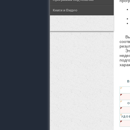
Программа под Android
прог
Книги и Видео
В
соотв
резу
Эт
неде
подг
харак
В
О
УДО