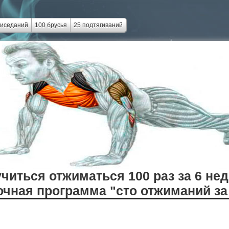
риседаний
100 брусья
25 подтягиваний
учиться отжиматься 100 раз за 6 не
чная программа "сто отжиманий за