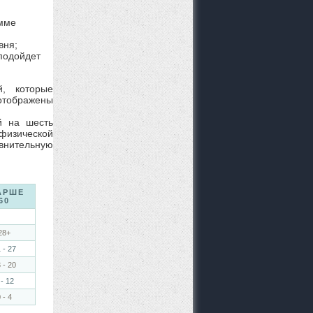
амме
вня;
подойдет
й, которые
 отображены
й на шесть
физической
внительную
АРШЕ
60
28+
 - 27
 - 20
 - 12
 - 4