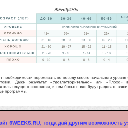
ЖЕНЩИНЫ
СТ
ОЗРАСТ (ЛЕТ)
ДО 30
30-39
40-49
50-59
УРОВЕНЬ
количество выполненных отжиманий
ОТЛИЧНО
41+
38+
31+
21+
ЧЕНЬ ХОРОШО
31 - 40
28 - 37
23 - 30
16 - 20
11
ХОРОШО
21 - 30
19 - 27
15 - 22
11 - 15
6
ВЛЕТВОРИТЕЛЬНО
11 - 20
9 - 18
7 - 14
5 - 10
3
ПЛОХО
0 - 10
0 - 8
0 - 6
0 - 4
0
т необходимости переживать по поводу своего начального уровня
отовки. Даже результат «Удовлетворительно» или «Плохо» 
атель текущего состояния, и тем больше вас будут радовать ваши
нце программы.
айт 6WEEKS.RU, тогда дай другим возможность уз