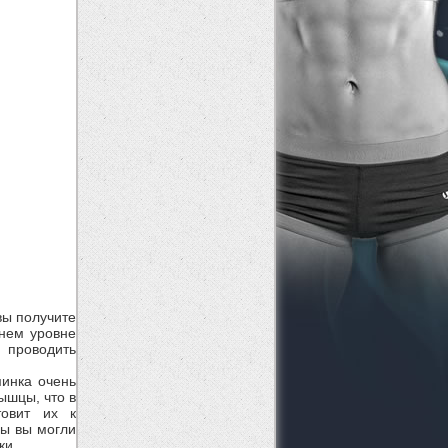
вы получите
шнем уровне
 проводить
минка очень
ышцы, что в
товит их к
бы вы могли
ки.