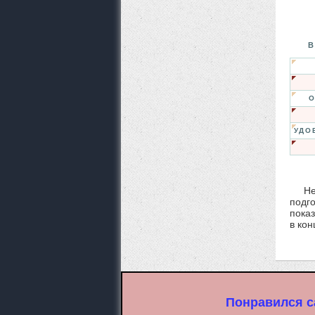
В
О
УДО
Не
подг
показ
в ко
Понравился с