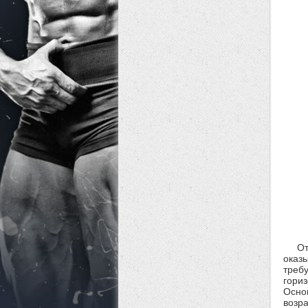
О
оказ
треб
гори
Осно
возр