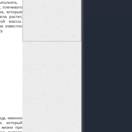
выполнять.
, плечевого
ра, которые
ла растет,
ой массы.
ак известно
у.
Ведь именно
в, который
 жизни при
го сустава