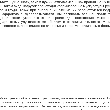
ьтата нужно знать,
зачем нужны отжимания
, и как правильно их 
и таком виде нагрузок происходит формирование мускулатуры рук
ава и груди. Также при выполнении отжиманий задействуются бед
ь эффективно прорабатываются. Выносливость верхней части те
ы и кости укрепляются, и происходит повышение мышечн
одаря этому улучшается метаболизм в организме человека, А, к
н веществ сильно влияет на здоровье и хорошую физическую форм
бой тренер обязательно расскажет,
чем полезны отжимания
. 
физические упражнения помогают развивать плечевой суста
ется очень подвижным. Он часто задействуется в повседневной
имании, толкании и притягивание предметов. Тренировка данно