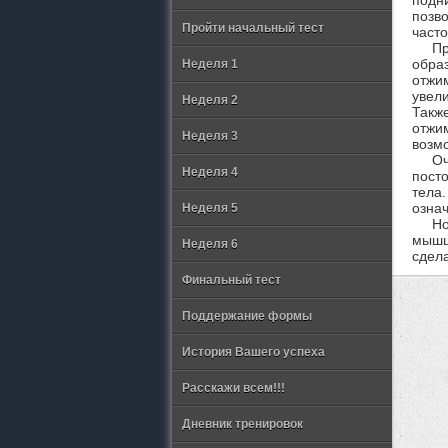
позв
Пройти начальный тест
часто
Пр
обра
Неделя 1
отжи
увел
Неделя 2
Такж
отжим
Неделя 3
возмо
Оч
Неделя 4
пост
тела
означ
Неделя 5
Но
мышц
Неделя 6
сдел
Финальный тест
Поддержание формы
История Вашего успеха
Расскажи всем!!!
Дневник тренировок