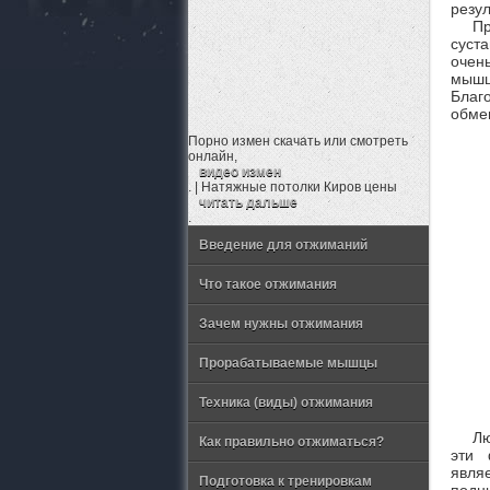
резул
Пр
суст
очен
мышц
Благ
обме
Порно измен скачать или смотреть
онлайн,
видео измен
. | Натяжные потолки Киров цены
читать дальше
.
Введение для отжиманий
Что такое отжимания
Зачем нужны отжимания
Прорабатываемые мышцы
Техника (виды) отжимания
Лю
Как правильно отжиматься?
эти 
явля
Подготовка к тренировкам
подн