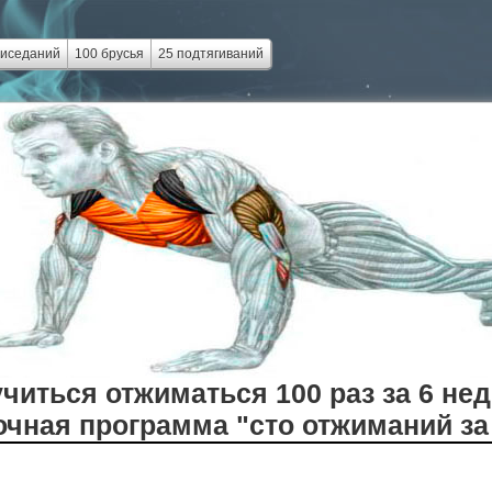
риседаний
100 брусья
25 подтягиваний
учиться отжиматься 100 раз за 6 не
чная программа "сто отжиманий за