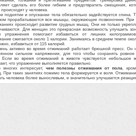
оляет сделать его более гибким и предотвратить смещения, ко
 происходят у человека.
и поднятии и опускании тела обязательно задействуется спина.
зом прорабатываются все мышцы, окружающие позвоночник. При 
маниях происходит развитие грудных мышц. Они не только укрепл
ичиваются. Для женщин это прекрасная возможность улучшить зон
е упражнения помогают избавиться от лишних килограммо
ание сжигается около 1 калории. Занимаясь в среднем темпе окол
жно, избавиться от 115 калорий.
ень активно во время отжиманий работает брюшной пресс. Он н
оянном сильном напряжении, для того чтобы сохранять ровное
. Если во время отжиманий в животе чувствуется небольшое ж
ает, что упражнение выполняется правильно.
 многих интересует,
чем полезны отжимания от пола
, кро
. При таких занятиях помимо тела формируется и воля. Отжиман
ать человека более выносливым, и значительно улучшается реакци