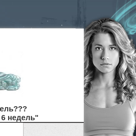
дель???
 6 недель"