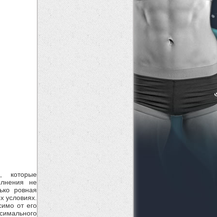
, которые
олнения не
ько ровная
х условиях.
симо от его
симального