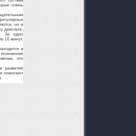
торые очень
 Тщательным
регулярных
яются, но и
у декольте.
в. За одно
о 10 минут,
аходится в
 положение
жение, это
ме развития
ия помогают
я.